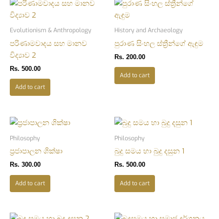
Evolutionism & Anthropology
History and Archaeology
පරිණාමවාදය සහ මානව
පුරාණ සිංහල ස්ත්‍රීන්ගේ ඇඳුම
විද්‍යාව 2
Rs.
200.00
Rs.
500.00
Add to cart
Add to cart
Philosophy
Philosophy
ප්‍රජාපාලන ශික්ෂා
බුදු සමය හා බුදු දසුන 1
Rs.
300.00
Rs.
500.00
Add to cart
Add to cart