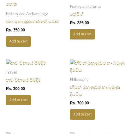
Poetry and drama
History and Archaeology
තේරී ගී
ජන කෞතුකාගාර අත් පොත
Rs.
225.00
Rs.
350.00
Add to cart
Add to cart
Travel
Philosophy
නව චීනයේ පිබිදීම
නිවන් මුහුණුවර හා බමුණු
Rs.
300.00
දිට්ටිය
Add to cart
Rs.
700.00
Add to cart