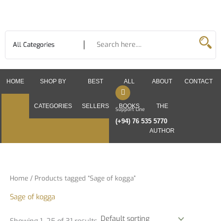
Skip
to
content
HOME
SHOP BY
BEST
ALL
ABOUT
CONTACT
CATEGORIES
SELLERS
BOOKS
THE
Support Line
(+94) 76 535 5770
AUTHOR
Home
/ Products tagged “Sage of kogga”
Sage of kogga
Showing 1–25 of 31 results