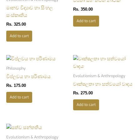
විජිතා සහ තවත් නාටක
මානව විද්‍යාව හා සිංහල
Rs.
350.00
සංස්කෘතිය
Add to cart
Rs.
325.00
Add to cart
Philosophy
Evolutionism & Anthropology
විප්ලවය හා පරිණාමය
වෘක්ෂලතා හා සත්වයෝ වාදය
Rs.
175.00
Rs.
275.00
Add to cart
Add to cart
Evolutionism & Anthropology