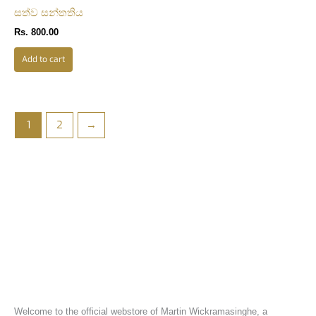
සත්ව සන්තතිය
Rs.
800.00
Add to cart
1
2
→
Welcome to the official webstore of Martin Wickramasinghe, a