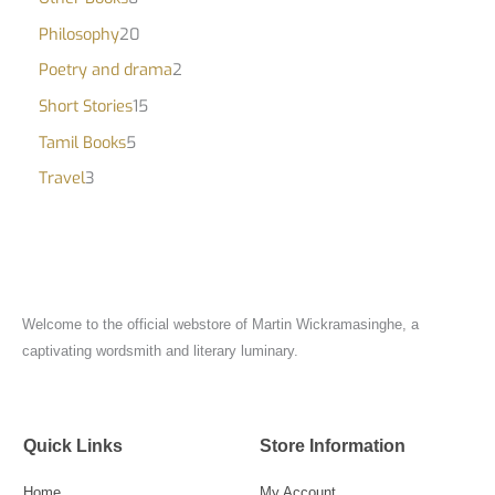
Philosophy
20
Poetry and drama
2
Short Stories
15
Tamil Books
5
Travel
3
Welcome to the official webstore of Martin Wickramasinghe, a
captivating wordsmith and literary luminary.
Quick Links
Store Information
Home
My Account