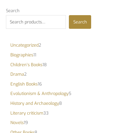
Search
Search
Uncategorized
2
Biographies
11
Children’s Books
18
Drama
2
English Books
16
Evolutionism & Anthropology
5
History and Archaeology
8
Literary criticism
33
Novels
19
Other Books
8