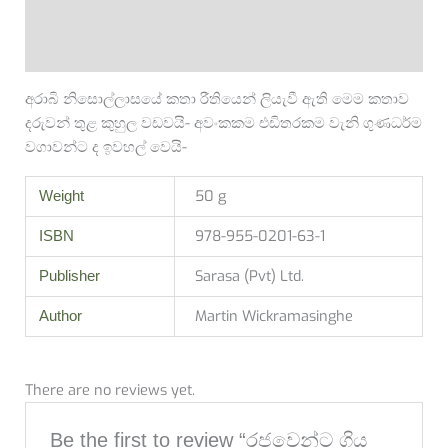
Additional information
Reviews (0)
අරාබි නිසොල්ලාසයේ කතා රීතියෙන් ලියැවී ඇති මෙම කතාව
දරුවන් තුළ කුහුල වඩවයි- අවංකකම එඩිතරකම වැනි ගුණධර්ම
වගාවන්ට ද ඉවහල් වෙයි-
50 g
Weight
978-955-0201-63-1
ISBN
Sarasa (Pvt) Ltd.
Publisher
Martin Wickramasinghe
Author
There are no reviews yet.
Be the first to review “රජවෙන්ට ගිය