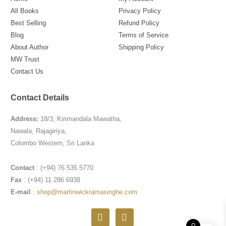
All Books
Privacy Policy
Best Selling
Refund Policy
Blog
Terms of Service
About Author
Shipping Policy
MW Trust
Contact Us
Contact Details
Address:
18/3, Kirimandala Mawatha,
Nawala, Rajagiriya,
Colombo Western, Sri Lanka
Contact
: (+94) 76 535 5770
Fax
: (+94) 11 286 6938
E-mail
:
shop@martinwickramasinghe.com
F
I
a
n
0