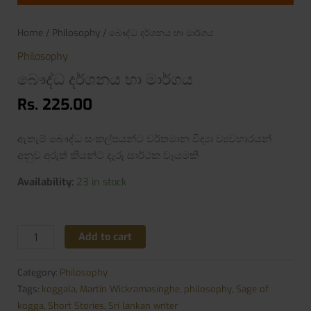
Home
/
Philosophy
/ බෞද්ධ දර්ශනය හා මාර්ගය
Philosophy
බෞද්ධ දර්ශනය හා මාර්ගය
Rs.
225.00
ඇතැම් බෞද්ධ සංකල්පයන්ට වර්තමාන විද්‍යා ව්‍යවහාරයන්
අනුව අරුත් කියන්ට දැරූ සාර්ථක වෑයමකි
Availability:
23 in stock
Add to cart
Category:
Philosophy
Tags:
koggala
,
Martin Wickramasinghe
,
philosophy
,
Sage of
kogga
,
Short Stories
,
Sri lankan writer