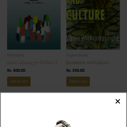
Philosophy
English Books
සමාජ දේශපාලන චින්තන 2
Buddhism and Culture
Rs.
500.00
Rs.
350.00
Add to cart
Add to cart