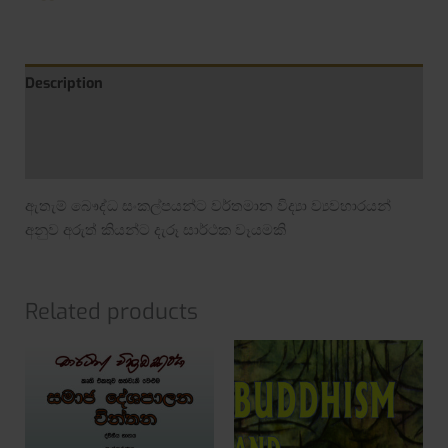
Description
Additional information
Reviews (0)
ඇතැම් බෞද්ධ සංකල්පයන්ට වර්තමාන විද්‍යා ව්‍යවහාරයන්
අනුව අරුත් කියන්ට දැරූ සාර්ථක වෑයමකි
Related products